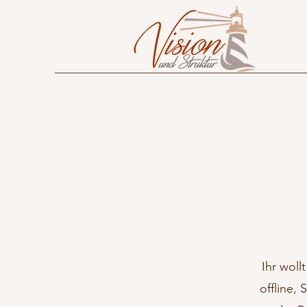
Ihr wol
offline,