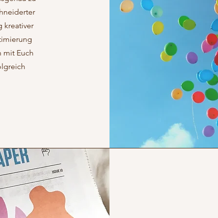
hneiderter
 kreativer
timierung
h mit Euch
olgreich